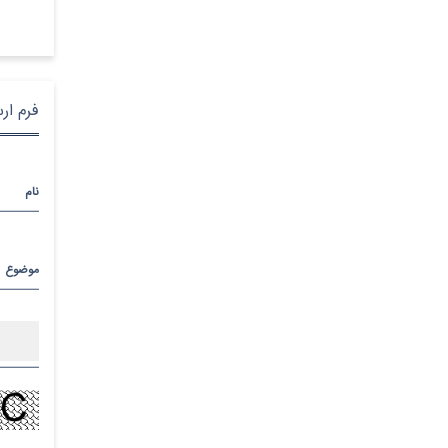
فرم ار
نام
موضوع
پیام